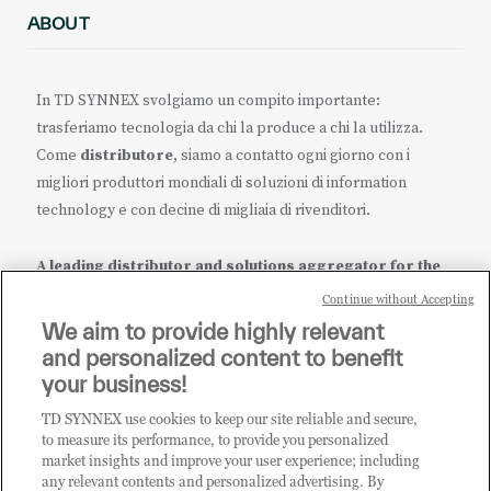
ABOUT
In TD SYNNEX svolgiamo un compito importante:
trasferiamo tecnologia da chi la produce a chi la utilizza.
Come
distributore
, siamo a contatto ogni giorno con i
migliori produttori mondiali di soluzioni di information
technology e con decine di migliaia di rivenditori.
A leading distributor and solutions aggregator for the
IT ecosystem.
Continue without Accepting
We aim to provide highly relevant
it.tdsynnex.com
|
eu.tdsynnex.com
|
tdsynnex.com
and personalized content to benefit
your business!
TD SYNNEX use cookies to keep our site reliable and secure,
CATEGORIE
to measure its performance, to provide you personalized
market insights and improve your user experience; including
any relevant contents and personalized advertising. By