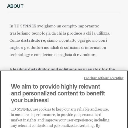
ABOUT
In TD SYNNEX svolgiamo un compito importante:
trasferiamo tecnologia da chi la produce a chi la utilizza.
Come
distributore
, siamo a contatto ogni giorno con i
migliori produttori mondiali di soluzioni di information
technology e con decine di migliaia di rivenditori.
A leading distributor and solutions aggregator for the
IT ecosystem.
Continue without Accepting
We aim to provide highly relevant
it.tdsynnex.com
|
eu.tdsynnex.com
|
tdsynnex.com
and personalized content to benefit
your business!
TD SYNNEX use cookies to keep our site reliable and secure,
CATEGORIE
to measure its performance, to provide you personalized
market insights and improve your user experience; including
any relevant contents and personalized advertising. By