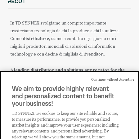
ABOUT
In TD SYNNEX svolgiamo un compito importante:
trasferiamo tecnologia da chi la produce a chi la utilizza.
Come
distributore
, siamo a contatto ogni giorno con i
migliori produttori mondiali di soluzioni di information
technology e con decine di migliaia di rivenditori.
A leading distributor and solutions aggregator for the
IT ecosystem.
Continue without Accepting
We aim to provide highly relevant
it.tdsynnex.com
|
eu.tdsynnex.com
|
tdsynnex.com
and personalized content to benefit
your business!
TD SYNNEX use cookies to keep our site reliable and secure,
CATEGORIE
to measure its performance, to provide you personalized
market insights and improve your user experience; including
any relevant contents and personalized advertising. By
rejecting we will show you the same amount, but not
Categorie