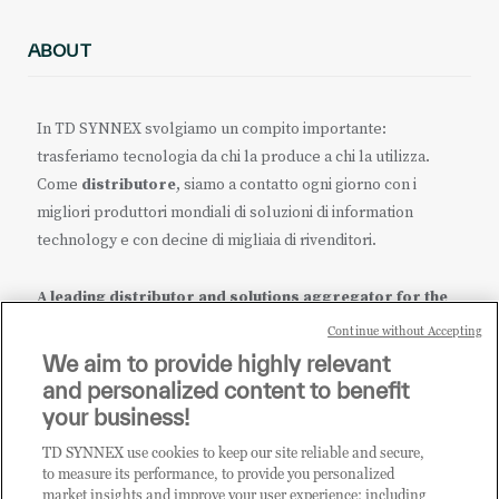
ABOUT
In TD SYNNEX svolgiamo un compito importante:
trasferiamo tecnologia da chi la produce a chi la utilizza.
Come
distributore
, siamo a contatto ogni giorno con i
migliori produttori mondiali di soluzioni di information
technology e con decine di migliaia di rivenditori.
A leading distributor and solutions aggregator for the
IT ecosystem.
Continue without Accepting
We aim to provide highly relevant
it.tdsynnex.com
|
eu.tdsynnex.com
|
tdsynnex.com
and personalized content to benefit
your business!
TD SYNNEX use cookies to keep our site reliable and secure,
CATEGORIE
to measure its performance, to provide you personalized
market insights and improve your user experience; including