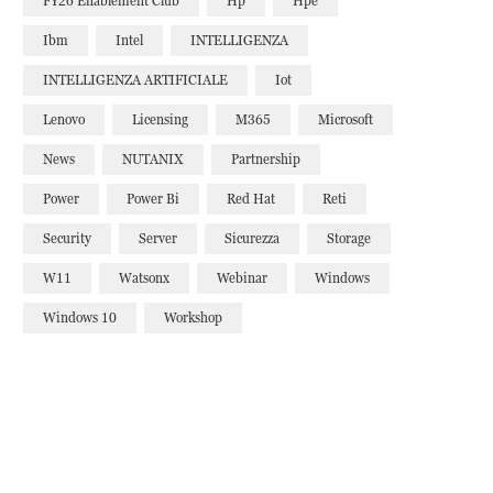
FY26 Enablement Club
Hp
Hpe
Ibm
Intel
INTELLIGENZA
INTELLIGENZA ARTIFICIALE
Iot
Lenovo
Licensing
M365
Microsoft
News
NUTANIX
Partnership
Power
Power Bi
Red Hat
Reti
Security
Server
Sicurezza
Storage
W11
Watsonx
Webinar
Windows
Windows 10
Workshop