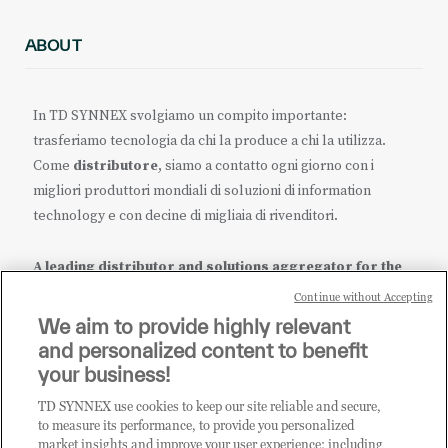
ABOUT
In TD SYNNEX svolgiamo un compito importante:
trasferiamo tecnologia da chi la produce a chi la utilizza.
Come
distributore
, siamo a contatto ogni giorno con i
migliori produttori mondiali di soluzioni di information
technology e con decine di migliaia di rivenditori.
A leading distributor and solutions aggregator for the
IT ecosystem.
Continue without Accepting
We aim to provide highly relevant
it.tdsynnex.com
|
eu.tdsynnex.com
|
tdsynnex.com
and personalized content to benefit
your business!
TD SYNNEX use cookies to keep our site reliable and secure,
CATEGORIE
to measure its performance, to provide you personalized
market insights and improve your user experience; including