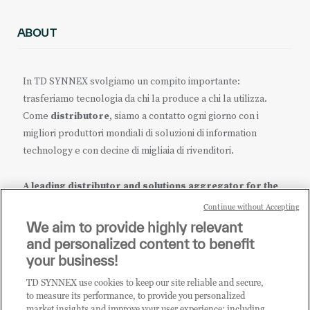
ABOUT
In TD SYNNEX svolgiamo un compito importante:
trasferiamo tecnologia da chi la produce a chi la utilizza.
Come
distributore
, siamo a contatto ogni giorno con i
migliori produttori mondiali di soluzioni di information
technology e con decine di migliaia di rivenditori.
A leading distributor and solutions aggregator for the
IT ecosystem.
Continue without Accepting
We aim to provide highly relevant
it.tdsynnex.com
|
eu.tdsynnex.com
|
tdsynnex.com
and personalized content to benefit
your business!
TD SYNNEX use cookies to keep our site reliable and secure,
CATEGORIE
to measure its performance, to provide you personalized
market insights and improve your user experience; including