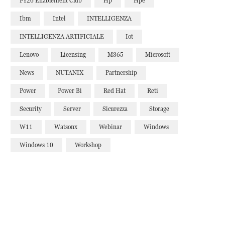
FY26 Enablement Club
Hp
Hpe
Ibm
Intel
INTELLIGENZA
INTELLIGENZA ARTIFICIALE
Iot
Lenovo
Licensing
M365
Microsoft
News
NUTANIX
Partnership
Power
Power Bi
Red Hat
Reti
Security
Server
Sicurezza
Storage
W11
Watsonx
Webinar
Windows
Windows 10
Workshop