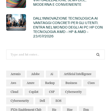
MODERNA E CONVENIENTE
DALL’INNOVAZIONE TECNOLOGICA AI
VANTAGGI CONCRETI PER GLI UTENTI.
ENTRA NEL MONDO DEGLI AI PC HP CON
TECNOLOGIA AMD – HP & AMD –
23/07/2026
Search
for:
Acronis
Adobe
Ai
Artificial Intelligence
Aws
Azure
Backup
Business
Cisco
Cloud
Copilot
CSP
Cybersecrity
Cybersecurity
Dell
EOS
FY26 Enablement Club
Hp
Hpe
Ibm