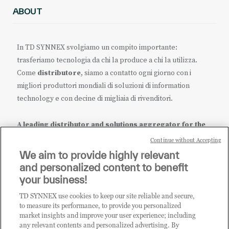
ABOUT
In TD SYNNEX svolgiamo un compito importante:
trasferiamo tecnologia da chi la produce a chi la utilizza.
Come
distributore
, siamo a contatto ogni giorno con i
migliori produttori mondiali di soluzioni di information
technology e con decine di migliaia di rivenditori.
A leading distributor and solutions aggregator for the
IT ecosystem.
Continue without Accepting
We aim to provide highly relevant
it.tdsynnex.com
|
eu.tdsynnex.com
|
tdsynnex.com
and personalized content to benefit
your business!
TD SYNNEX use cookies to keep our site reliable and secure,
CATEGORIE
to measure its performance, to provide you personalized
market insights and improve your user experience; including
any relevant contents and personalized advertising. By