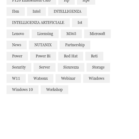
FY26 Enablement Club
Hp
Hpe
Ibm
Intel
INTELLIGENZA
INTELLIGENZA ARTIFICIALE
Iot
Lenovo
Licensing
M365
Microsoft
News
NUTANIX
Partnership
Power
Power Bi
Red Hat
Reti
Security
Server
Sicurezza
Storage
W11
Watsonx
Webinar
Windows
Windows 10
Workshop