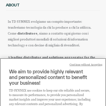
ABOUT
In TD SYNNEX svolgiamo un compito importante:
trasferiamo tecnologia da chi la produce a chi la utilizza.
Come
distributore
, siamo a contatto ogni giorno con i
migliori produttori mondiali di soluzioni di information
technology e con decine di migliaia di rivenditori.
A leading distributor and solutions aggregator for the
IT ecosystem.
Continue without Accepting
We aim to provide highly relevant
it.tdsynnex.com
|
eu.tdsynnex.com
|
tdsynnex.com
and personalized content to benefit
your business!
TD SYNNEX use cookies to keep our site reliable and secure,
CATEGORIE
to measure its performance, to provide you personalized
market insights and improve your user experience; including
any relevant contents and personalized advertising. By