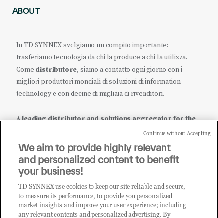
ABOUT
In TD SYNNEX svolgiamo un compito importante:
trasferiamo tecnologia da chi la produce a chi la utilizza.
Come
distributore
, siamo a contatto ogni giorno con i
migliori produttori mondiali di soluzioni di information
technology e con decine di migliaia di rivenditori.
A leading distributor and solutions aggregator for the
IT ecosystem.
Continue without Accepting
We aim to provide highly relevant
it.tdsynnex.com
|
eu.tdsynnex.com
|
tdsynnex.com
and personalized content to benefit
your business!
TD SYNNEX use cookies to keep our site reliable and secure,
CATEGORIE
to measure its performance, to provide you personalized
market insights and improve your user experience; including
any relevant contents and personalized advertising. By