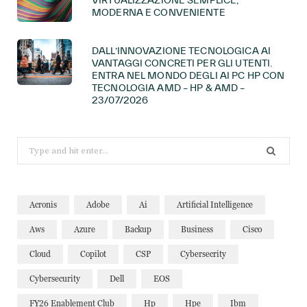
MODERNA E CONVENIENTE
DALL’INNOVAZIONE TECNOLOGICA AI
VANTAGGI CONCRETI PER GLI UTENTI.
ENTRA NEL MONDO DEGLI AI PC HP CON
TECNOLOGIA AMD – HP & AMD –
23/07/2026
Search
for:
Acronis
Adobe
Ai
Artificial Intelligence
Aws
Azure
Backup
Business
Cisco
Cloud
Copilot
CSP
Cybersecrity
Cybersecurity
Dell
EOS
FY26 Enablement Club
Hp
Hpe
Ibm