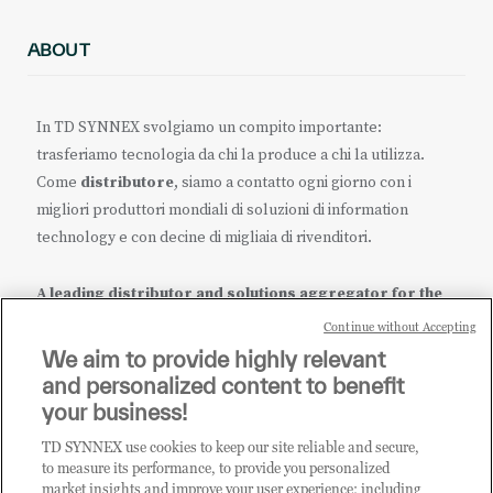
ABOUT
In TD SYNNEX svolgiamo un compito importante:
trasferiamo tecnologia da chi la produce a chi la utilizza.
Come
distributore
, siamo a contatto ogni giorno con i
migliori produttori mondiali di soluzioni di information
technology e con decine di migliaia di rivenditori.
A leading distributor and solutions aggregator for the
IT ecosystem.
Continue without Accepting
We aim to provide highly relevant
it.tdsynnex.com
|
eu.tdsynnex.com
|
tdsynnex.com
and personalized content to benefit
your business!
TD SYNNEX use cookies to keep our site reliable and secure,
CATEGORIE
to measure its performance, to provide you personalized
market insights and improve your user experience; including