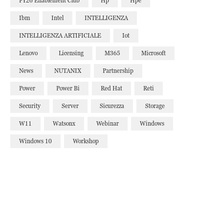
FY26 Enablement Club
Hp
Hpe
Ibm
Intel
INTELLIGENZA
INTELLIGENZA ARTIFICIALE
Iot
Lenovo
Licensing
M365
Microsoft
News
NUTANIX
Partnership
Power
Power Bi
Red Hat
Reti
Security
Server
Sicurezza
Storage
W11
Watsonx
Webinar
Windows
Windows 10
Workshop