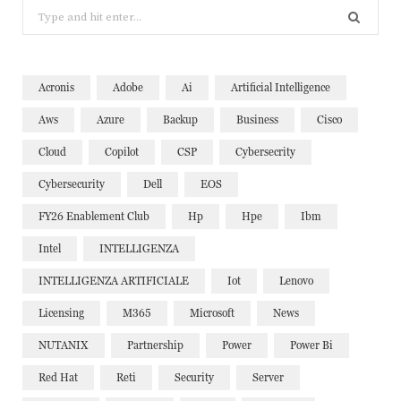
Search
for:
Acronis
Adobe
Ai
Artificial Intelligence
Aws
Azure
Backup
Business
Cisco
Cloud
Copilot
CSP
Cybersecrity
Cybersecurity
Dell
EOS
FY26 Enablement Club
Hp
Hpe
Ibm
Intel
INTELLIGENZA
INTELLIGENZA ARTIFICIALE
Iot
Lenovo
Licensing
M365
Microsoft
News
NUTANIX
Partnership
Power
Power Bi
Red Hat
Reti
Security
Server