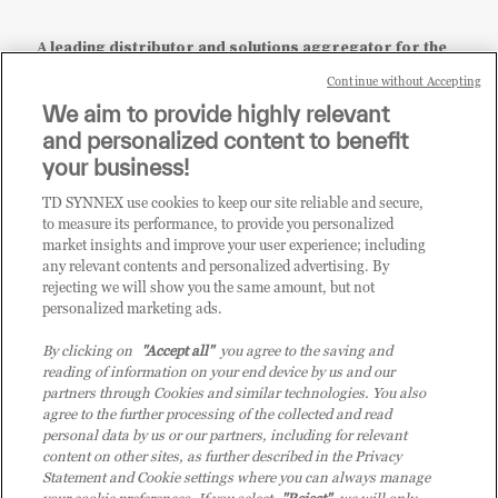
A leading distributor and solutions aggregator for the
IT ecosystem.
Continue without Accepting
We aim to provide highly relevant
it.tdsynnex.com
|
eu.tdsynnex.com
|
tdsynnex.com
and personalized content to benefit
your business!
TD SYNNEX use cookies to keep our site reliable and secure,
CATEGORIE
to measure its performance, to provide you personalized
market insights and improve your user experience; including
any relevant contents and personalized advertising. By
rejecting we will show you the same amount, but not
Categorie
personalized marketing ads.
By clicking on
"Accept all"
you agree to the saving and
reading of information on your end device by us and our
partners through Cookies and similar technologies. You also
agree to the further processing of the collected and read
personal data by us or our partners, including for relevant
content on other sites, as further described in the Privacy
© 2026 TD SYNNEX Italy S.r.l. - Sede legale: via Luigi Russolo 9, 20138
Statement and Cookie settings where you can always manage
Milano (MI) - Numero di iscrizione al Registro delle Imprese di Milano e