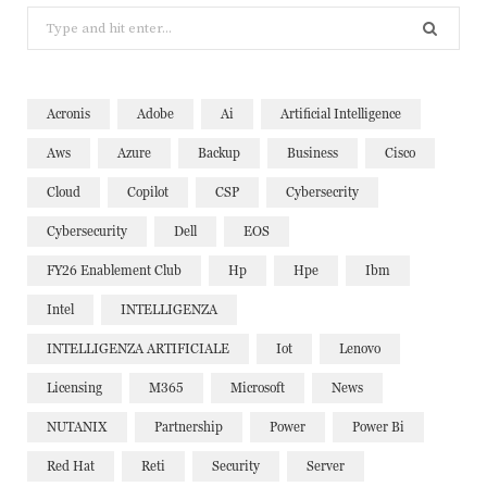
Search
for:
Acronis
Adobe
Ai
Artificial Intelligence
Aws
Azure
Backup
Business
Cisco
Cloud
Copilot
CSP
Cybersecrity
Cybersecurity
Dell
EOS
FY26 Enablement Club
Hp
Hpe
Ibm
Intel
INTELLIGENZA
INTELLIGENZA ARTIFICIALE
Iot
Lenovo
Licensing
M365
Microsoft
News
NUTANIX
Partnership
Power
Power Bi
Red Hat
Reti
Security
Server