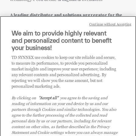
A leading distributor and solutions aggregator for the
IT ecosystem.
Continue without Accepting
We aim to provide highly relevant
it.tdsynnex.com
|
eu.tdsynnex.com
|
tdsynnex.com
and personalized content to benefit
your business!
TD SYNNEX use cookies to keep our site reliable and secure,
CATEGORIE
to measure its performance, to provide you personalized
market insights and improve your user experience; including
any relevant contents and personalized advertising. By
rejecting we will show you the same amount, but not
Categorie
personalized marketing ads.
By clicking on
"Accept all"
you agree to the saving and
reading of information on your end device by us and our
partners through Cookies and similar technologies. You also
agree to the further processing of the collected and read
personal data by us or our partners, including for relevant
content on other sites, as further described in the Privacy
© 2026 TD SYNNEX Italy S.r.l. - Sede legale: via Luigi Russolo 9, 20138
Statement and Cookie settings where you can always manage