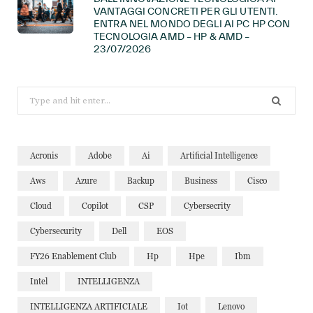
VANTAGGI CONCRETI PER GLI UTENTI.
ENTRA NEL MONDO DEGLI AI PC HP CON
TECNOLOGIA AMD – HP & AMD –
23/07/2026
Search
for:
Acronis
Adobe
Ai
Artificial Intelligence
Aws
Azure
Backup
Business
Cisco
Cloud
Copilot
CSP
Cybersecrity
Cybersecurity
Dell
EOS
FY26 Enablement Club
Hp
Hpe
Ibm
Intel
INTELLIGENZA
INTELLIGENZA ARTIFICIALE
Iot
Lenovo