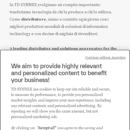
In TD SYNNEX svolgiamo un compito importante:
trasferiamo tecnologia da chi la produce a chi la utilizza.
Come
distributore
, siamo a contatto ogni giorno con i
migliori produttori mondiali di soluzioni di information
technology e con decine di migliaia di rivenditori.
A leading distributor and solutions aggregator for the
IT ecosystem.
Continue without Accepting
We aim to provide highly relevant
it.tdsynnex.com
|
eu.tdsynnex.com
|
tdsynnex.com
and personalized content to benefit
your business!
TD SYNNEX use cookies to keep our site reliable and secure,
CATEGORIE
to measure its performance, to provide you personalized
market insights and improve your user experience; including
any relevant contents and personalized advertising. By
rejecting we will show you the same amount, but not
Categorie
personalized marketing ads.
By clicking on
"Accept all"
you agree to the saving and