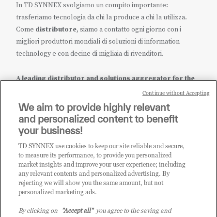
In TD SYNNEX svolgiamo un compito importante:
trasferiamo tecnologia da chi la produce a chi la utilizza.
Come
distributore
, siamo a contatto ogni giorno con i
migliori produttori mondiali di soluzioni di information
technology e con decine di migliaia di rivenditori.
A leading distributor and solutions aggregator for the
IT ecosystem.
Continue without Accepting
We aim to provide highly relevant
it.tdsynnex.com
|
eu.tdsynnex.com
|
tdsynnex.com
and personalized content to benefit
your business!
TD SYNNEX use cookies to keep our site reliable and secure,
CATEGORIE
to measure its performance, to provide you personalized
market insights and improve your user experience; including
any relevant contents and personalized advertising. By
rejecting we will show you the same amount, but not
Categorie
personalized marketing ads.
By clicking on
"Accept all"
you agree to the saving and