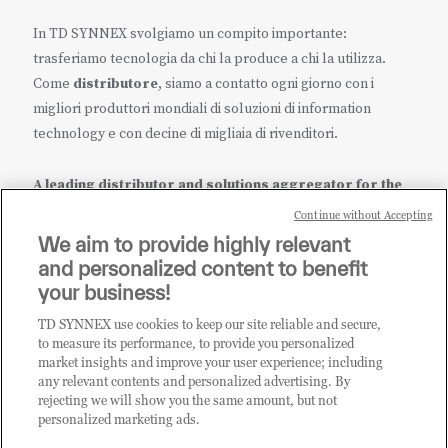
In TD SYNNEX svolgiamo un compito importante:
trasferiamo tecnologia da chi la produce a chi la utilizza.
Come
distributore
, siamo a contatto ogni giorno con i
migliori produttori mondiali di soluzioni di information
technology e con decine di migliaia di rivenditori.
A leading distributor and solutions aggregator for the
IT ecosystem.
Continue without Accepting
We aim to provide highly relevant
it.tdsynnex.com
|
eu.tdsynnex.com
|
tdsynnex.com
and personalized content to benefit
your business!
TD SYNNEX use cookies to keep our site reliable and secure,
CATEGORIE
to measure its performance, to provide you personalized
market insights and improve your user experience; including
any relevant contents and personalized advertising. By
rejecting we will show you the same amount, but not
Categorie
personalized marketing ads.