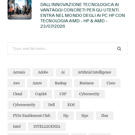
DALL’INNOVAZIONE TECNOLOGICA AI
VANTAGGI CONCRETI PER GLI UTENTI.
ENTRA NEL MONDO DEGLI AI PC HP CON
TECNOLOGIA AMD – HP & AMD –
23/07/2026
Search
for:
Acronis
Adobe
Ai
Artificial Intelligence
Aws
Azure
Backup
Business
Cisco
Cloud
Copilot
CSP
Cybersecrity
Cybersecurity
Dell
EOS
FY26 Enablement Club
Hp
Hpe
Ibm
Intel
INTELLIGENZA