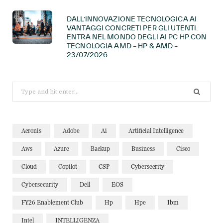
DALL’INNOVAZIONE TECNOLOGICA AI
VANTAGGI CONCRETI PER GLI UTENTI.
ENTRA NEL MONDO DEGLI AI PC HP CON
TECNOLOGIA AMD – HP & AMD –
23/07/2026
Search
for:
Acronis
Adobe
Ai
Artificial Intelligence
Aws
Azure
Backup
Business
Cisco
Cloud
Copilot
CSP
Cybersecrity
Cybersecurity
Dell
EOS
FY26 Enablement Club
Hp
Hpe
Ibm
Intel
INTELLIGENZA