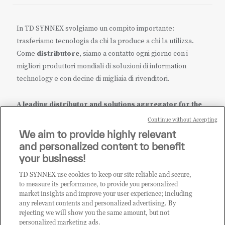
In TD SYNNEX svolgiamo un compito importante:
trasferiamo tecnologia da chi la produce a chi la utilizza.
Come
distributore
, siamo a contatto ogni giorno con i
migliori produttori mondiali di soluzioni di information
technology e con decine di migliaia di rivenditori.
A leading distributor and solutions aggregator for the
IT ecosystem.
Continue without Accepting
We aim to provide highly relevant
it.tdsynnex.com
|
eu.tdsynnex.com
|
tdsynnex.com
and personalized content to benefit
your business!
TD SYNNEX use cookies to keep our site reliable and secure,
CATEGORIE
to measure its performance, to provide you personalized
market insights and improve your user experience; including
any relevant contents and personalized advertising. By
rejecting we will show you the same amount, but not
Categorie
personalized marketing ads.