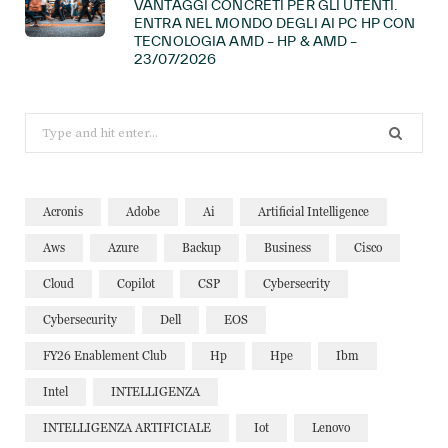
VANTAGGI CONCRETI PER GLI UTENTI.
ENTRA NEL MONDO DEGLI AI PC HP CON
TECNOLOGIA AMD – HP & AMD –
23/07/2026
Search
for:
Acronis
Adobe
Ai
Artificial Intelligence
Aws
Azure
Backup
Business
Cisco
Cloud
Copilot
CSP
Cybersecrity
Cybersecurity
Dell
EOS
FY26 Enablement Club
Hp
Hpe
Ibm
Intel
INTELLIGENZA
INTELLIGENZA ARTIFICIALE
Iot
Lenovo