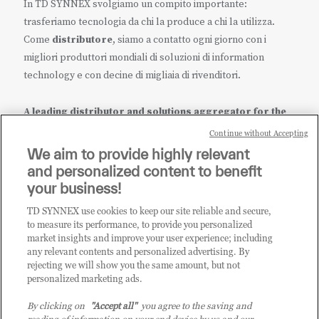
In TD SYNNEX svolgiamo un compito importante:
trasferiamo tecnologia da chi la produce a chi la utilizza.
Come
distributore
, siamo a contatto ogni giorno con i
migliori produttori mondiali di soluzioni di information
technology e con decine di migliaia di rivenditori.
A leading distributor and solutions aggregator for the
IT ecosystem.
Continue without Accepting
We aim to provide highly relevant
it.tdsynnex.com
|
eu.tdsynnex.com
|
tdsynnex.com
and personalized content to benefit
your business!
TD SYNNEX use cookies to keep our site reliable and secure,
CATEGORIE
to measure its performance, to provide you personalized
market insights and improve your user experience; including
any relevant contents and personalized advertising. By
rejecting we will show you the same amount, but not
Categorie
personalized marketing ads.
By clicking on
"Accept all"
you agree to the saving and