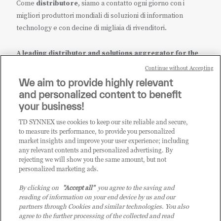
Come
distributore
, siamo a contatto ogni giorno con i
migliori produttori mondiali di soluzioni di information
technology e con decine di migliaia di rivenditori.
A leading distributor and solutions aggregator for the
IT ecosystem.
Continue without Accepting
We aim to provide highly relevant
it.tdsynnex.com
|
eu.tdsynnex.com
|
tdsynnex.com
and personalized content to benefit
your business!
TD SYNNEX use cookies to keep our site reliable and secure,
CATEGORIE
to measure its performance, to provide you personalized
market insights and improve your user experience; including
any relevant contents and personalized advertising. By
rejecting we will show you the same amount, but not
Categorie
personalized marketing ads.
By clicking on
"Accept all"
you agree to the saving and
reading of information on your end device by us and our
partners through Cookies and similar technologies. You also
agree to the further processing of the collected and read