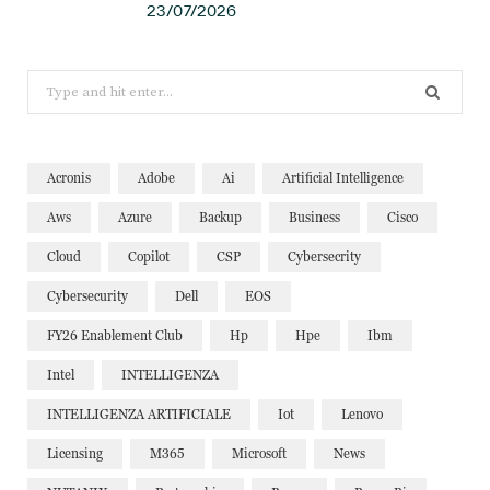
23/07/2026
Search
for:
Acronis
Adobe
Ai
Artificial Intelligence
Aws
Azure
Backup
Business
Cisco
Cloud
Copilot
CSP
Cybersecrity
Cybersecurity
Dell
EOS
FY26 Enablement Club
Hp
Hpe
Ibm
Intel
INTELLIGENZA
INTELLIGENZA ARTIFICIALE
Iot
Lenovo
Licensing
M365
Microsoft
News