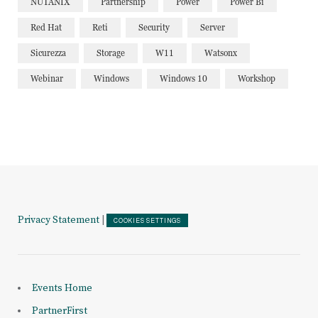
NUTANIX
Partnership
Power
Power Bi
Red Hat
Reti
Security
Server
Sicurezza
Storage
W11
Watsonx
Webinar
Windows
Windows 10
Workshop
Privacy Statement
|
COOKIES SETTINGS
Events Home
PartnerFirst