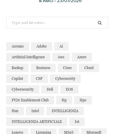
& AMD – 23/07/2026
Search
for:
Acronis
Adobe
Ai
Artificial Intelligence
Aws
Azure
Backup
Business
Cisco
Cloud
Copilot
CSP
Cybersecrity
Cybersecurity
Dell
EOS
FY26 Enablement Club
Hp
Hpe
Ibm
Intel
INTELLIGENZA
INTELLIGENZA ARTIFICIALE
Iot
Lenovo
Licensing
M365
Microsoft