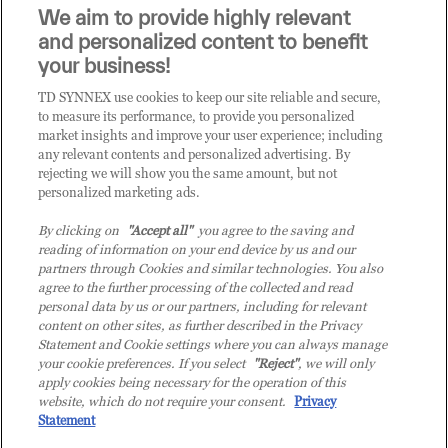
We aim to provide highly relevant
it.tdsynnex.com
|
eu.tdsynnex.com
|
tdsynnex.com
and personalized content to benefit
your business!
TD SYNNEX use cookies to keep our site reliable and secure,
CATEGORIE
to measure its performance, to provide you personalized
market insights and improve your user experience; including
any relevant contents and personalized advertising. By
rejecting we will show you the same amount, but not
Categorie
personalized marketing ads.
By clicking on
"Accept all"
you agree to the saving and
reading of information on your end device by us and our
partners through Cookies and similar technologies. You also
agree to the further processing of the collected and read
personal data by us or our partners, including for relevant
content on other sites, as further described in the Privacy
© 2026 TD SYNNEX Italy S.r.l. - Sede legale: via Luigi Russolo 9, 20138
Statement and Cookie settings where you can always manage
Milano (MI) - Numero di iscrizione al Registro delle Imprese di Milano e
your cookie preferences. If you select
"Reject"
, we will only
apply cookies being necessary for the operation of this
Codice Fiscale: 07092780159 - P.IVA: 07092780159 - Eur 12.569.000,00 i.v -
website, which do not require your consent.
Privacy
TD SYNNEX e TD SYNNEX logo sono marchi registrati di TD SYNNEX
Statement
Corporation negli Stati Uniti e in altri Paesi. Società a socio unico soggetta