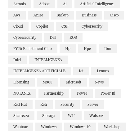
Acronis
Adobe
Ai
Artificial Intelligence
Aws
Azure
Backup
Business
Cisco
Cloud
Copilot
CSP
Cybersecrity
Cybersecurity
Dell
EOS
FY26 Enablement Club
Hp
Hpe
Ibm
Intel
INTELLIGENZA
INTELLIGENZA ARTIFICIALE
Iot
Lenovo
Licensing
M365
Microsoft
News
NUTANIX
Partnership
Power
Power Bi
Red Hat
Reti
Security
Server
Sicurezza
Storage
W11
Watsonx
Webinar
Windows
Windows 10
Workshop