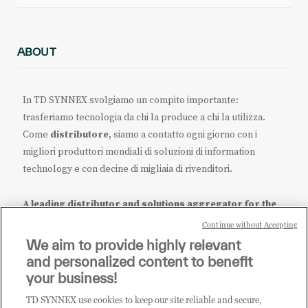
ABOUT
In TD SYNNEX svolgiamo un compito importante:
trasferiamo tecnologia da chi la produce a chi la utilizza.
Come
distributore
, siamo a contatto ogni giorno con i
migliori produttori mondiali di soluzioni di information
technology e con decine di migliaia di rivenditori.
A leading distributor and solutions aggregator for the
IT ecosystem.
Continue without Accepting
We aim to provide highly relevant
it.tdsynnex.com
|
eu.tdsynnex.com
|
tdsynnex.com
and personalized content to benefit
your business!
TD SYNNEX use cookies to keep our site reliable and secure,
CATEGORIE