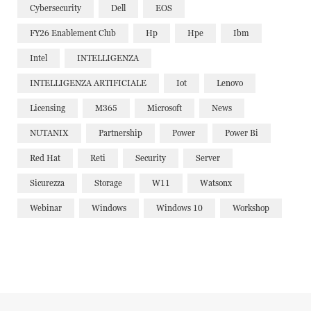
Cybersecurity
Dell
EOS
FY26 Enablement Club
Hp
Hpe
Ibm
Intel
INTELLIGENZA
INTELLIGENZA ARTIFICIALE
Iot
Lenovo
Licensing
M365
Microsoft
News
NUTANIX
Partnership
Power
Power Bi
Red Hat
Reti
Security
Server
Sicurezza
Storage
W11
Watsonx
Webinar
Windows
Windows 10
Workshop