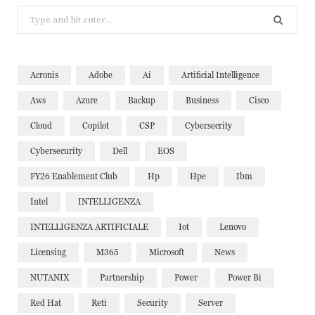
Search
for:
Acronis
Adobe
Ai
Artificial Intelligence
Aws
Azure
Backup
Business
Cisco
Cloud
Copilot
CSP
Cybersecrity
Cybersecurity
Dell
EOS
FY26 Enablement Club
Hp
Hpe
Ibm
Intel
INTELLIGENZA
INTELLIGENZA ARTIFICIALE
Iot
Lenovo
Licensing
M365
Microsoft
News
NUTANIX
Partnership
Power
Power Bi
Red Hat
Reti
Security
Server