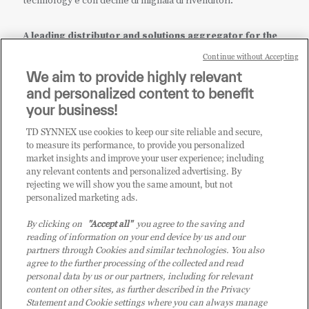
technology e con decine di migliaia di rivenditori.
A leading distributor and solutions aggregator for the
IT ecosystem.
Continue without Accepting
We aim to provide highly relevant
it.tdsynnex.com
|
eu.tdsynnex.com
|
tdsynnex.com
and personalized content to benefit
your business!
TD SYNNEX use cookies to keep our site reliable and secure,
CATEGORIE
to measure its performance, to provide you personalized
market insights and improve your user experience; including
any relevant contents and personalized advertising. By
rejecting we will show you the same amount, but not
Categorie
personalized marketing ads.
By clicking on
"Accept all"
you agree to the saving and
reading of information on your end device by us and our
partners through Cookies and similar technologies. You also
agree to the further processing of the collected and read
personal data by us or our partners, including for relevant
content on other sites, as further described in the Privacy
© 2026 TD SYNNEX Italy S.r.l. - Sede legale: via Luigi Russolo 9, 20138
Statement and Cookie settings where you can always manage