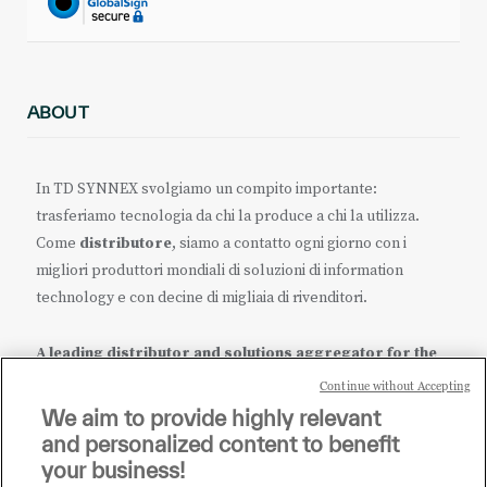
ABOUT
In TD SYNNEX svolgiamo un compito importante:
trasferiamo tecnologia da chi la produce a chi la utilizza.
Come
distributore
, siamo a contatto ogni giorno con i
migliori produttori mondiali di soluzioni di information
technology e con decine di migliaia di rivenditori.
A leading distributor and solutions aggregator for the
IT ecosystem.
Continue without Accepting
We aim to provide highly relevant
it.tdsynnex.com
|
eu.tdsynnex.com
|
tdsynnex.com
and personalized content to benefit
your business!