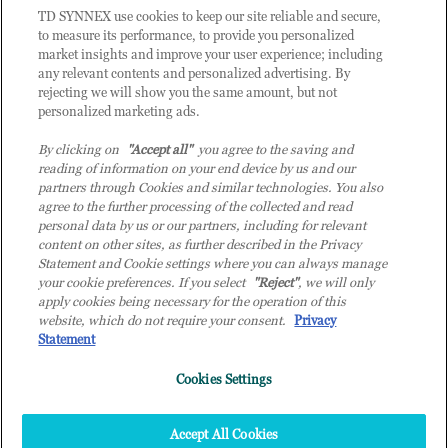
TD SYNNEX use cookies to keep our site reliable and secure,
CATEGORIE
to measure its performance, to provide you personalized
market insights and improve your user experience; including
any relevant contents and personalized advertising. By
rejecting we will show you the same amount, but not
Categorie
personalized marketing ads.
By clicking on
"Accept all"
you agree to the saving and
reading of information on your end device by us and our
partners through Cookies and similar technologies. You also
agree to the further processing of the collected and read
personal data by us or our partners, including for relevant
content on other sites, as further described in the Privacy
© 2026 TD SYNNEX Italy S.r.l. - Sede legale: via Luigi Russolo 9, 20138
Statement and Cookie settings where you can always manage
Milano (MI) - Numero di iscrizione al Registro delle Imprese di Milano e
your cookie preferences. If you select
"Reject"
, we will only
apply cookies being necessary for the operation of this
Codice Fiscale: 07092780159 - P.IVA: 07092780159 - Eur 12.569.000,00 i.v -
website, which do not require your consent.
Privacy
TD SYNNEX e TD SYNNEX logo sono marchi registrati di TD SYNNEX
Statement
Corporation negli Stati Uniti e in altri Paesi. Società a socio unico soggetta
all’attività di direzione e coordinamento della controllante TD SYNNEX
Cookies Settings
Europe GmbH, con sede a Monaco (Germania).
Top
Accept All Cookies