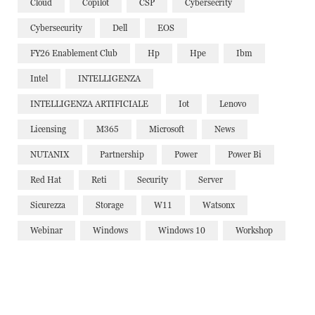
Cloud
Copilot
CSP
Cybersecrity
Cybersecurity
Dell
EOS
FY26 Enablement Club
Hp
Hpe
Ibm
Intel
INTELLIGENZA
INTELLIGENZA ARTIFICIALE
Iot
Lenovo
Licensing
M365
Microsoft
News
NUTANIX
Partnership
Power
Power Bi
Red Hat
Reti
Security
Server
Sicurezza
Storage
W11
Watsonx
Webinar
Windows
Windows 10
Workshop