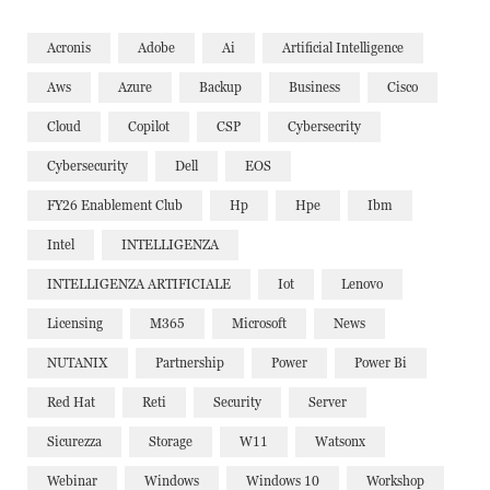
Acronis
Adobe
Ai
Artificial Intelligence
Aws
Azure
Backup
Business
Cisco
Cloud
Copilot
CSP
Cybersecrity
Cybersecurity
Dell
EOS
FY26 Enablement Club
Hp
Hpe
Ibm
Intel
INTELLIGENZA
INTELLIGENZA ARTIFICIALE
Iot
Lenovo
Licensing
M365
Microsoft
News
NUTANIX
Partnership
Power
Power Bi
Red Hat
Reti
Security
Server
Sicurezza
Storage
W11
Watsonx
Webinar
Windows
Windows 10
Workshop