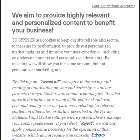
IT ecosystem.
Continue without Accepting
We aim to provide highly relevant
it.tdsynnex.com
|
eu.tdsynnex.com
|
tdsynnex.com
and personalized content to benefit
your business!
TD SYNNEX use cookies to keep our site reliable and secure,
CATEGORIE
to measure its performance, to provide you personalized
market insights and improve your user experience; including
any relevant contents and personalized advertising. By
rejecting we will show you the same amount, but not
Categorie
personalized marketing ads.
By clicking on
"Accept all"
you agree to the saving and
reading of information on your end device by us and our
partners through Cookies and similar technologies. You also
agree to the further processing of the collected and read
personal data by us or our partners, including for relevant
content on other sites, as further described in the Privacy
© 2026 TD SYNNEX Italy S.r.l. - Sede legale: via Luigi Russolo 9, 20138
Statement and Cookie settings where you can always manage
Milano (MI) - Numero di iscrizione al Registro delle Imprese di Milano e
your cookie preferences. If you select
"Reject"
, we will only
apply cookies being necessary for the operation of this
Codice Fiscale: 07092780159 - P.IVA: 07092780159 - Eur 12.569.000,00 i.v -
website, which do not require your consent.
Privacy
TD SYNNEX e TD SYNNEX logo sono marchi registrati di TD SYNNEX