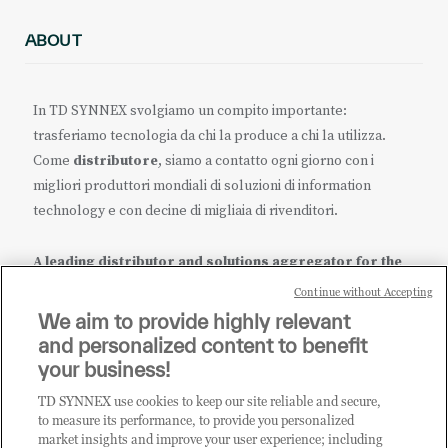
ABOUT
In TD SYNNEX svolgiamo un compito importante:
trasferiamo tecnologia da chi la produce a chi la utilizza.
Come
distributore
, siamo a contatto ogni giorno con i
migliori produttori mondiali di soluzioni di information
technology e con decine di migliaia di rivenditori.
A leading distributor and solutions aggregator for the
IT ecosystem.
Continue without Accepting
We aim to provide highly relevant
it.tdsynnex.com
|
eu.tdsynnex.com
|
tdsynnex.com
and personalized content to benefit
your business!
TD SYNNEX use cookies to keep our site reliable and secure,
CATEGORIE
to measure its performance, to provide you personalized
market insights and improve your user experience; including