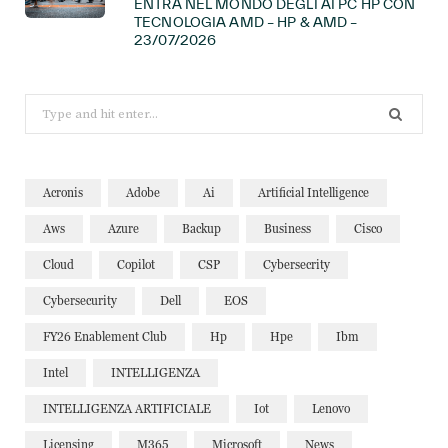
ENTRA NEL MONDO DEGLI AI PC HP CON
TECNOLOGIA AMD – HP & AMD –
23/07/2026
Search
for:
Acronis
Adobe
Ai
Artificial Intelligence
Aws
Azure
Backup
Business
Cisco
Cloud
Copilot
CSP
Cybersecrity
Cybersecurity
Dell
EOS
FY26 Enablement Club
Hp
Hpe
Ibm
Intel
INTELLIGENZA
INTELLIGENZA ARTIFICIALE
Iot
Lenovo
Licensing
M365
Microsoft
News