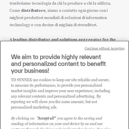
trasferiamo tecnologia da chi la produce a chi la utilizza.
Come
distributore
, siamo a contatto ogni giorno con i
migliori produttori mondiali di soluzioni di information
technology e con decine di migliaia di rivenditori.
A leading distributor and solutions aggregator for the
IT ecosystem.
Continue without Accepting
We aim to provide highly relevant
it.tdsynnex.com
|
eu.tdsynnex.com
|
tdsynnex.com
and personalized content to benefit
your business!
TD SYNNEX use cookies to keep our site reliable and secure,
CATEGORIE
to measure its performance, to provide you personalized
market insights and improve your user experience; including
any relevant contents and personalized advertising. By
rejecting we will show you the same amount, but not
Categorie
personalized marketing ads.
By clicking on
"Accept all"
you agree to the saving and
reading of information on your end device by us and our