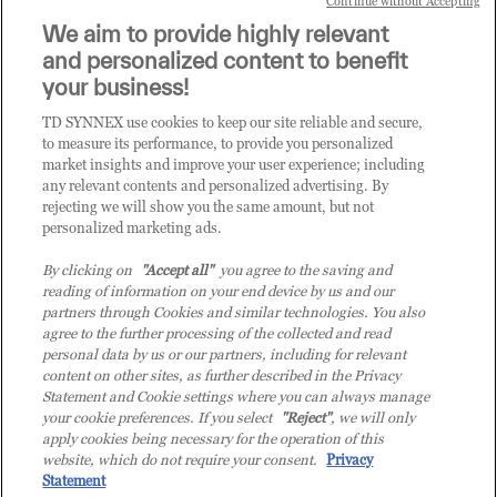
Continue without Accepting
We aim to provide highly relevant
it.tdsynnex.com
|
eu.tdsynnex.com
|
tdsynnex.com
and personalized content to benefit
your business!
TD SYNNEX use cookies to keep our site reliable and secure,
CATEGORIE
to measure its performance, to provide you personalized
market insights and improve your user experience; including
any relevant contents and personalized advertising. By
rejecting we will show you the same amount, but not
Categorie
personalized marketing ads.
By clicking on
"Accept all"
you agree to the saving and
reading of information on your end device by us and our
partners through Cookies and similar technologies. You also
agree to the further processing of the collected and read
personal data by us or our partners, including for relevant
content on other sites, as further described in the Privacy
© 2026 TD SYNNEX Italy S.r.l. - Sede legale: via Luigi Russolo 9, 20138
Statement and Cookie settings where you can always manage
Milano (MI) - Numero di iscrizione al Registro delle Imprese di Milano e
your cookie preferences. If you select
"Reject"
, we will only
apply cookies being necessary for the operation of this
Codice Fiscale: 07092780159 - P.IVA: 07092780159 - Eur 12.569.000,00 i.v -
website, which do not require your consent.
Privacy
TD SYNNEX e TD SYNNEX logo sono marchi registrati di TD SYNNEX
Statement
Corporation negli Stati Uniti e in altri Paesi. Società a socio unico soggetta