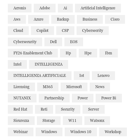
Acronis
Adobe
Ai
Artificial Intelligence
Aws
Azure
Backup
Business
Cisco
Cloud
Copilot
CSP
Cybersecrity
Cybersecurity
Dell
EOS
FY26 Enablement Club
Hp
Hpe
Ibm
Intel
INTELLIGENZA
INTELLIGENZA ARTIFICIALE
Iot
Lenovo
Licensing
M365
Microsoft
News
NUTANIX
Partnership
Power
Power Bi
Red Hat
Reti
Security
Server
Sicurezza
Storage
W11
Watsonx
Webinar
Windows
Windows 10
Workshop