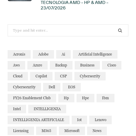
TECNOLOGIA AMD – HP & AMD –
23/07/2026
Search
for:
Acronis
Adobe
Ai
Artificial Intelligence
Aws
Azure
Backup
Business
Cisco
Cloud
Copilot
CSP
Cybersecrity
Cybersecurity
Dell
EOS
FY26 Enablement Club
Hp
Hpe
Ibm
Intel
INTELLIGENZA
INTELLIGENZA ARTIFICIALE
Iot
Lenovo
Licensing
M365
Microsoft
News