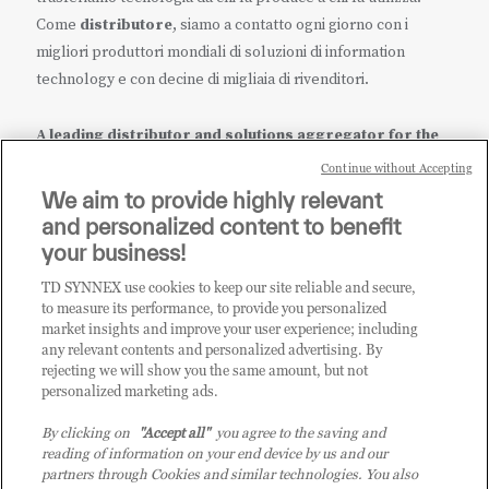
Come
distributore
, siamo a contatto ogni giorno con i
migliori produttori mondiali di soluzioni di information
technology e con decine di migliaia di rivenditori.
A leading distributor and solutions aggregator for the
IT ecosystem.
Continue without Accepting
We aim to provide highly relevant
it.tdsynnex.com
|
eu.tdsynnex.com
|
tdsynnex.com
and personalized content to benefit
your business!
TD SYNNEX use cookies to keep our site reliable and secure,
CATEGORIE
to measure its performance, to provide you personalized
market insights and improve your user experience; including
any relevant contents and personalized advertising. By
rejecting we will show you the same amount, but not
Categorie
personalized marketing ads.
By clicking on
"Accept all"
you agree to the saving and
reading of information on your end device by us and our
partners through Cookies and similar technologies. You also