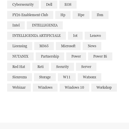
Cybersecurity
Dell
EOS
FY26 Enablement Club
Hp
Hpe
Ibm
Intel
INTELLIGENZA
INTELLIGENZA ARTIFICIALE
Iot
Lenovo
Licensing
M365
Microsoft
News
NUTANIX
Partnership
Power
Power Bi
Red Hat
Reti
Security
Server
Sicurezza
Storage
W11
Watsonx
Webinar
Windows
Windows 10
Workshop