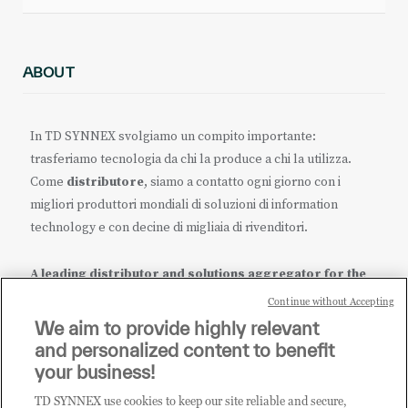
ABOUT
In TD SYNNEX svolgiamo un compito importante:
trasferiamo tecnologia da chi la produce a chi la utilizza.
Come
distributore
, siamo a contatto ogni giorno con i
migliori produttori mondiali di soluzioni di information
technology e con decine di migliaia di rivenditori.
A leading distributor and solutions aggregator for the
IT ecosystem.
Continue without Accepting
We aim to provide highly relevant
it.tdsynnex.com
|
eu.tdsynnex.com
|
tdsynnex.com
and personalized content to benefit
your business!
TD SYNNEX use cookies to keep our site reliable and secure,