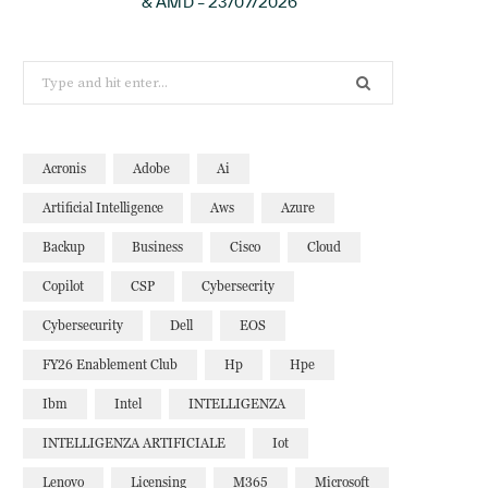
& AMD – 23/07/2026
Search
for:
Acronis
Adobe
Ai
Artificial Intelligence
Aws
Azure
Backup
Business
Cisco
Cloud
Copilot
CSP
Cybersecrity
Cybersecurity
Dell
EOS
FY26 Enablement Club
Hp
Hpe
Ibm
Intel
INTELLIGENZA
INTELLIGENZA ARTIFICIALE
Iot
Lenovo
Licensing
M365
Microsoft