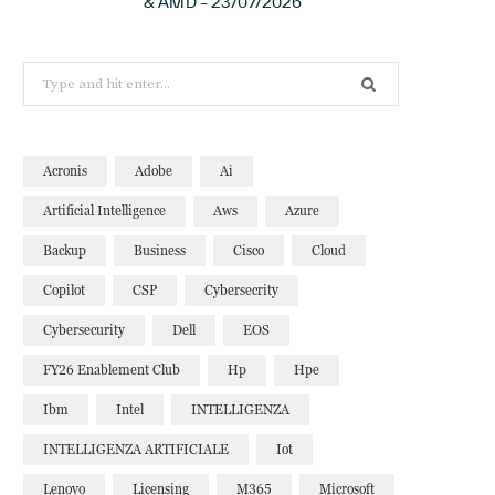
& AMD – 23/07/2026
Search
for:
Acronis
Adobe
Ai
Artificial Intelligence
Aws
Azure
Backup
Business
Cisco
Cloud
Copilot
CSP
Cybersecrity
Cybersecurity
Dell
EOS
FY26 Enablement Club
Hp
Hpe
Ibm
Intel
INTELLIGENZA
INTELLIGENZA ARTIFICIALE
Iot
Lenovo
Licensing
M365
Microsoft