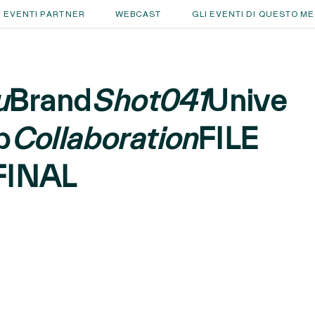
EVENTI PARTNER
WEBCAST
GLI EVENTI DI QUESTO M
u
Brand
Shot041
Unive
p
Collaboration
FILE
FINAL