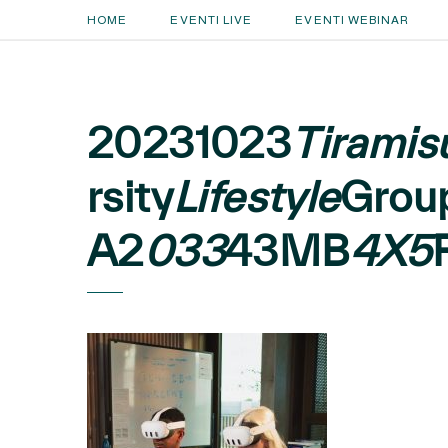
HOME
EVENTI LIVE
EVENTI WEBINAR
20231023
Tiramis
rsity
Lifestyle
Grou
A2
033
43MB
4X5